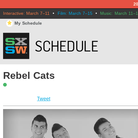
2
Interactive: March 7–11
•
Film: March 7–15
•
Music: March 11–
⋆
My Schedule
Rebel Cats
Tweet