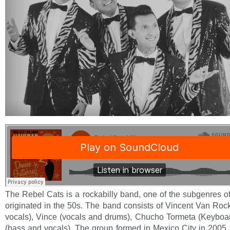
The Rebel Cats is a rockabilly band, one of the subgenres of
originated in the 50s. The band consists of Vincent Van Rock
vocals), Vince (vocals and drums), Chucho Tormeta (Keyboar
(bass and vocals). The group formed in Mexico City in 2005. S